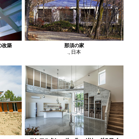
の改築
那須の家
., 日本