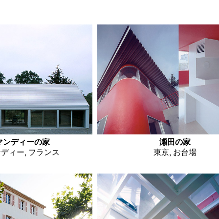
Jump to navigation
マンディーの家
瀬田の家
ディー, フランス
東京, お台場