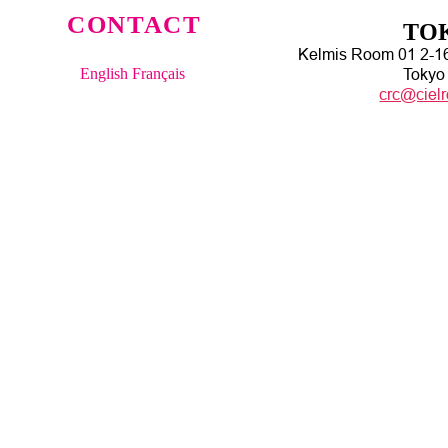
CONTACT
TO
Kelmis Room 01 2-1
English
Français
Tokyo
crc@ciel