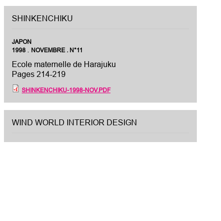
SHINKENCHIKU
JAPON
.
1998
NOVEMBRE . N°11
Ecole maternelle de Harajuku
Pages 214-219
SHINKENCHIKU-1998-NOV.PDF
WIND WORLD INTERIOR DESIGN
JAPON
.
1997
AUTOMNE . N°38
Restaurant-Café Ragueneau
Pages 91-93
WIND-WORLD-INTERIOR-DESIGN-1997-AUTOMNE.PDF